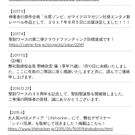
【2017.5】
伸童舎の原作企画「火星ゾンビ」がマイクロマガジン社発エンタメ新
レーベル作品として、２０１７年８月５日に出版決定しました！！！
【2017.4】
聖刻ワースの第二弾クラウドファンディング目標達成です！
https://camp-fire.jp/projects/view/22141
【2017.1.12】
《訃報》
弊社取締役会長 野崎欣宏 儀（享年75歳)、1月10日に永眠いたしまし
た。ここに生前のご厚誼に深く感謝いたしますと共に、謹んでご連絡
申し上げます。
【2016.12.23】
聖刻ワースの３０周年を記念して、聖刻聖誕祭を開催致しました。
ご来場の関係者の皆様、誠にありがとうございます。
【2015.6】
大人気WEBメディア「Lifehacker」にて、弊社デザイナー
「シイバ兄弟」を取材して頂きました！掲載はこちら！
https://www.lifehacker.jp/2015/05/150519shiibabros.html