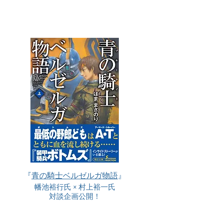
『
青の騎士ベルゼルガ物語
』
幡池裕行氏 × 村上裕一氏
対談企画公開！