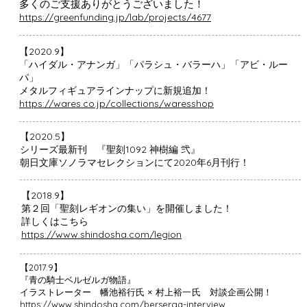
多くのご支援ありがとうございました！
https://greenfunding.jp/lab/projects/4677
​【2020.9】
「ハイダル・アナンガ」「パラシュ・バラーハ」「アビ・ルー
パ」
メタルフィギュアラインナップに新規追加！
https://wares.co.jp/collections/waresshop
​【2020.5】
シリーズ最新刊 『聖刻1092 神樹編 弐』
朝日文庫ソノラマセレクションにて2020年6月刊行！​
​【2018.9】
第２回「聖刻レギオンの集い」を開催しました！​
詳しくはこちら
https://www.shindosha.com/legion
【2017.9】
​『青の騎士ベルゼルガ物語』
村上裕一氏
イラストレーター 幡池裕行氏 ×
対談企画公開！
https://www.shindosha.com/berserga-interview