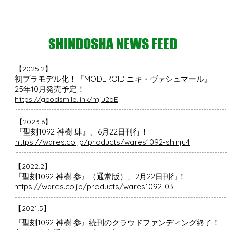
SHINDOSHA NEWS FEED
​【2025.2】
初プラモデル化！
『MODEROID ニキ・ヴァシュマール』
​25年10月発売予定！
https://goodsmile.link/mju2dE
​【2023.6】
『聖刻1092 神樹 肆』、6月22日刊行！
https://wares.co.jp/products/wares1092-shinju4
​【2022.2】
『聖刻1092 神樹 参』（通常版）、2月22日刊行！
https://wares.co.jp/products/wares1092-03
​【2021.5】
『聖刻1092 神樹 参』続刊のクラウドファンディング終了！