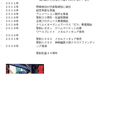
・ ２０１１年
・ ２０１２年
野崎伸治が代表取締役に就任
・ ２０１４年
経営革新を実施
・ ２０１６年
アニメーション製作を推進
・ ２０１６年
聖刻３０周年・生誕祭開催
・ ２０１８年
企画プロデュース事業開始
・ ２０１８年
クリエイターズシェアハウス「SCH」事業開始
・ ２０１９年
​聖刻レギオン ゲームマーケット出展
ワースブレイド メタルフィギュア発売
・ ２０２０年
・ ２０２１年
聖刻１０９２ メタルフィギュア発売
聖刻１０９２ 神樹編第４部クラウドファンディ
・ ２０２６年
ング達成
聖刻生誕４０周年