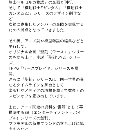
騎士ベルゼルガ物語』の企画と刊行。
そして『機動戦士Zガンダム』『機動戦士
ガンダムZZ』シリーズのデザイン制作な
ど、
次第に参集したメンバーの企図を実現する
ための拠点となっていきました。
その後、アニメ誌や模型雑誌の編集などと
平行して、
オリジナル企画『聖刻（ワース）』シリー
ズを立ち上げ、小説『聖刻1092』シリー
ズ、
TRPG『ワースブレイド』シリーズを展
開。
さらに『聖刻』シリーズは、同一世界の異
なるタイムラインを舞台として、
出版社やメディアの垣根を越えて数多くの
スピンオフを産み出しています。
また、アニメ関連の資料を“書籍”として再
構築するEB（エンターティメント・バイ
ブル）シリーズの創刊、
プラモデルの新規ブランドの立ち上げに協
力するなど、