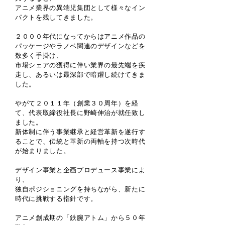
アニメ業界の異端児集団として様々なイン
パクトを残してきました。
２０００年代になってからはアニメ作品の
パッケージやラノベ関連のデザインなどを
数多く手掛け、
市場シェアの獲得に伴い業界の最先端を疾
走し、あるいは最深部で暗躍し続けてきま
した。
やがて２０１１年（創業３０周年）を経
て、代表取締役社長に野崎伸治が就任致し
ました。
新体制に伴う事業継承と経営革新を遂行す
ることで、伝統と革新の両軸を持つ次時代
が始まりました。
デザイン事業と企画プロデュース事業によ
り、
独自ポジショニングを持ちながら、新たに
時代に挑戦する指針です。
アニメ創成期の「鉄腕アトム」から５０年