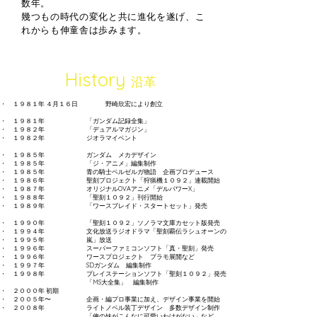
数年。
幾つもの時代の変化と共に進化を遂げ、
こ
れからも伸童舎は歩みます。
History
沿革
・ １９８１年 ４月１６日
野崎欣宏により創立
・ １９８１年
「ガンダム記録全集」
・ １９８２年
「デュアルマガジン」
・ １９８２年
ジオラマイベント
・ １９８５年
ガンダム メカデザイン
・ １９８５年
「ジ・アニメ」編集制作
・ １９８５年
​青の騎士ベルゼルガ物語 企画プロデュース
・ １９８６年
聖刻プロジェクト「狩猟機１０９２」連載開始
・ １９８７年
オリジナルOVAアニメ「デルパワーX」
・ １９８８年
「聖刻１０９２」刊行開始
・ １９８９年
​「ワースブレイド・スタートセット」発売
・ １９９０年
「聖刻１０９２」ソノラマ文庫カセット版発売
・ １９９４年
文化放送ラジオドラマ「聖刻覇伝ラシュオーンの
・ １９９５年
嵐」放送
・ １９９６年
スーパーファミコンソフト「真・聖刻」発売
・ １９９６年
ワースプロジェクト プラモ展開など
・ １９９７年
SDガンダム 編集制作
・ １９９８年
​プレイステーションソフト「聖刻１０９２」発売
「MS大全集」 編集制作
・ ２０００年 初期
・ ２００５年〜
企画・編プロ事業に加え、デザイン事業を開始
・ ２００８年
ライトノベル装丁デザイン 多数デザイン制作
「俺の妹がこんなに可愛いわけがない」など