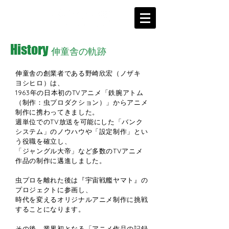
History
伸童舎の軌跡
伸童舎の創業者である野崎欣宏（ノザキ
ヨシヒロ）は、
1963年の日本初のTVアニメ「鉄腕アトム
（制作：虫プロダクション）」からアニメ
制作に携わってきました。
週単位でのTV放送を可能にした「バンク
システム」のノウハウや「設定制作」とい
う役職を確立し、
「ジャングル大帝」など多数のTVアニメ
作品の制作に邁進しました。
虫プロを離れた後は『宇宙戦艦ヤマト』の
プロジェクトに参画し、
時代を変えるオリジナルアニメ制作に挑戦
することになります。
その後、業界初となる「アニメ作品の記録