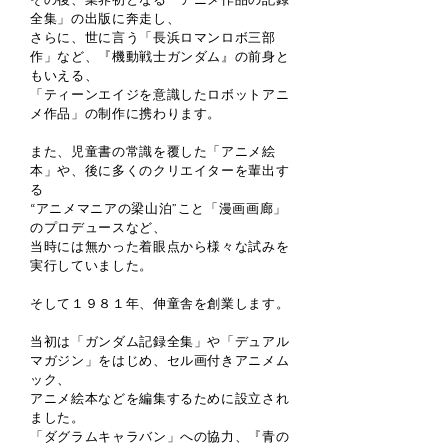
全集」の出版に奔走し、
さらに、世に言う「長浜ロマンロボ三部
作」など、『機動戦士ガンダム』の前身と
もいえる、
「ティーンエイジを意識したロボットアニ
メ作品」の制作に携わります。
また、児童書の常識を覆した「アニメ絵
本」や、後に多くのクリエイターを輩出す
る
“アニメマニアの梁山泊”こと「漫画画廊」
のプロデュースなど、
当時には無かった着眼点から様々な試みを
実行していました。
そして１９８１年、伸童舎を創業します。
当初は「ガンダム記録全集」や「デュアル
マガジン」をはじめ、セル画付きアニメム
ック、
アニメ絵本などを編集するために設立され
ました。
「ダグラムキャラバン」への協力、『青の