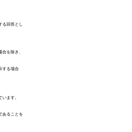
する回答とし
場合を除き、
示する場合
ています。
であることを