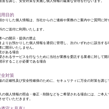
措置を講じ、安全対策を実施し個人情報の厳重な管理を行ないます。
利用目的
預かりした個人情報は、当社からのご連絡や業務のご案内やご質問に対
料のご送付に利用いたします。
者への開示・提供の禁止
まよりお預かりした個人情報を適切に管理し、次のいずれかに該当する
者に開示いたしません。
意がある場合
望されるサービスを行なうために当社が業務を委託する業者に対して開
開示することが必要である場合
安全対策
報の正確性及び安全性確保のために、セキュリティに万全の対策を講じ
人の個人情報の照会・修正・削除などをご希望される場合には、ご本人
させていただきます。
の遵守と見直し