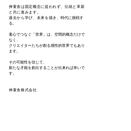
伸童舎は固定概
念に捉われず、伝統と革新
と共に進みます。
過去から学び、未来を描き、
時代に挑戦す
る。
童心でつなぐ「世界」は、空間的概念だけで
なく、
クリエイターたちが創る感性的世界でもあり
ます。
その可能性を信じて、
新たな才能を創出することが出来れば幸いで
す。
伸童舎株式会社
代表取締役社長 野崎 伸治
© SHINDOSHA
このサイトに掲載されている一切の文章・図版・写
真などを手段や携帯を問わず、無断で複製・転載す