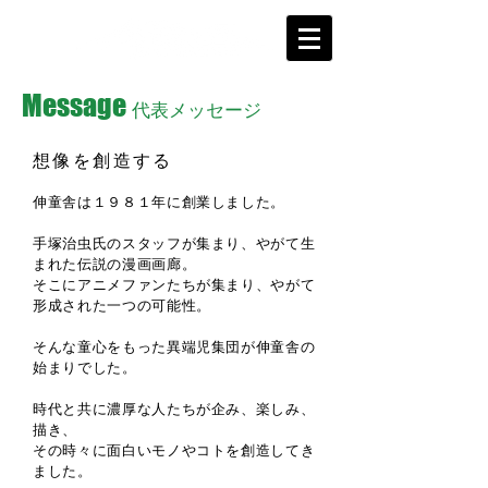
Message
代表メッセージ
​想像を創造する
伸童舎は１９８１年に創業しました。
手塚治虫氏のスタッフが集まり、やがて生
まれた伝説の漫画画廊。
そこにアニメファンたちが集まり、やがて
形成された一つの可能性。
そんな童心をもった異端児集団が伸童舎の
始まりでした。
時代と共に濃厚な人たちが企み、楽しみ、
描き、
その時々に面白いモノやコトを創造してき
ました。